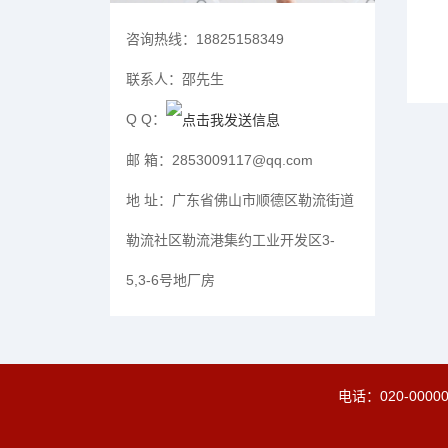
咨询热线：
18825158349
联系人：
邵先生
Q Q：
邮 箱：
2853009117@qq.com
地 址：
广东省佛山市顺德区勒流街道
勒流社区勒流港集约工业开发区3-
5,3-6号地厂房
电话：
020-0000