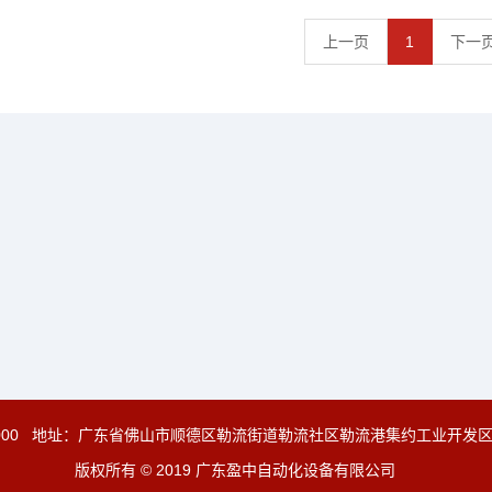
上一页
1
下一
000
地址：广东省佛山市顺德区勒流街道勒流社区勒流港集约工业开发区3-
版权所有 © 2019 广东盈中自动化设备有限公司